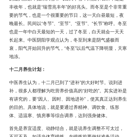
丰收年，也就是“瑞雪兆丰年”的好兆头。而冬至是个非常重
要的节气，也是一个很重要的节日，这一天白昼最短，夜
晚最长。民间以“冬节”、“至节”、“亚节”、“长节”称呼。冬至
也是一年中白天最短的一天，过了冬至，白天就会一天天
长起来。中医阴阳学观点认为，冬至到来是阴气盛极而
衰，阳气开始回升的节气，“冬至”以后气温下降明显，天寒
地冻。
十二月养生计划：
中医养生认为，十二月已到了“进补”的大好时节。说到进
补，很多人都理解为吃营养价值高的“好吃的”。其实进补是
有讲究的，要“因人、因时、因地进补”，使其真正达到养生
的目的。具体地说，就是要通过养精神、调饮食、练形
体、适温寒、慎房事等综合调养，达到强身健体。
首先是养宜适度、动静结合，就是说养生调整不可太过，
不可不及。如适当体育锻炼，在锻炼前要做好准备活动，