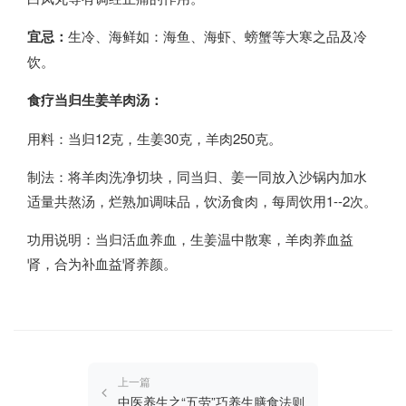
宜忌：
生冷、海鲜如：海鱼、海虾、螃蟹等大寒之品及冷
饮。
食疗当归生姜羊肉汤：
用料：当归12克，生姜30克，羊肉250克。
制法：将羊肉洗净切块，同当归、姜一同放入沙锅内加水
适量共熬汤，烂熟加调味品，饮汤食肉，每周饮用1--2次。
功用说明：当归活血养血，生姜温中散寒，羊肉养血益
肾，合为补血益肾养颜。
上一篇
中医养生之“五劳”巧养生膳食法则