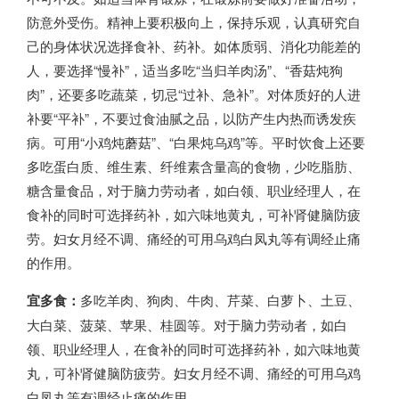
防意外受伤。精神上要积极向上，保持乐观，认真研究自
己的身体状况选择食补、药补。如体质弱、消化功能差的
人，要选择“慢补”，适当多吃“当归羊肉汤”、“香菇炖狗
肉”，还要多吃蔬菜，切忌“过补、急补”。对体质好的人进
补要“平补”，不要过食油腻之品，以防产生内热而诱发疾
病。可用“小鸡炖蘑菇”、“白果炖乌鸡”等。平时饮食上还要
多吃蛋白质、维生素、纤维素含量高的食物，少吃脂肪、
糖含量食品，对于脑力劳动者，如白领、职业经理人，在
食补的同时可选择药补，如六味地黄丸，可补肾健脑防疲
劳。妇女月经不调、痛经的可用乌鸡白凤丸等有调经止痛
的作用。
宜多食：
多吃羊肉、狗肉、牛肉、芹菜、白萝卜、土豆、
大白菜、菠菜、苹果、桂圆等。对于脑力劳动者，如白
领、职业经理人，在食补的同时可选择药补，如六味地黄
丸，可补肾健脑防疲劳。妇女月经不调、痛经的可用乌鸡
白凤丸等有调经止痛的作用。