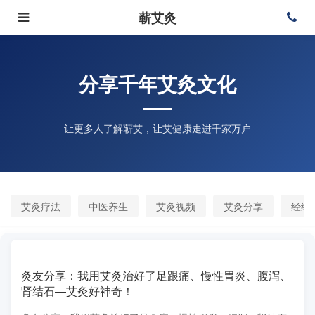
蕲艾灸
分享千年艾灸文化
让更多人了解蕲艾，让艾健康走进千家万户
艾灸疗法
中医养生
艾灸视频
艾灸分享
经络
灸友分享：我用艾灸治好了足跟痛、慢性胃炎、腹泻、
肾结石—艾灸好神奇！