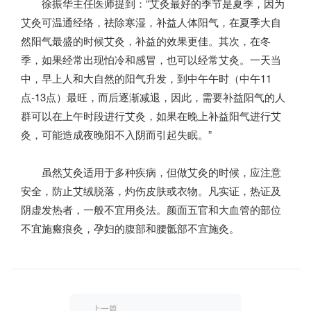
徐振华主任医师提到：“艾灸最好的季节是夏季，因为
艾灸可温通经络，祛除寒湿，补益人体阳气，在夏季大自
然阳气最盛的时候艾灸，补益的效果更佳。其次，在冬
季，如果经常出现怕冷和感冒，也可以经常艾灸。一天当
中，早上人和大自然的阳气升发，到中午午时（中午11
点-13点）最旺，而后逐渐减退，因此，需要补益阳气的人
群可以在上午时段进行艾灸，如果在晚上补益阳气进行艾
灸，可能造成夜晚阳不入阴而引起失眠。”
虽然艾灸适用于多种疾病，但做艾灸的时候，应注意
安全，防止艾绒脱落，灼伤皮肤或衣物。凡实证，热证及
阴虚发热者，一般不宜用灸法。颜面五官和大血管的部位
不宜施瘢痕灸，孕妇的腹部和腰骶部不宜施灸。
上一篇