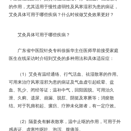
的作用，尤其适用于慢性虚弱性及风寒湿邪为患的病证，
艾灸具体可用于哪些疾病？什么时候做艾灸效果更好？
艾灸具体可用于哪些疾病？
广东省中医院针灸专科徐振华主任医师早前接受家庭
医生在线采访时介绍到艾灸的多种用法和具体适应症：
（1）艾灸有温经通络、行气活血、祛湿散寒的作用。
可用来治疗风寒湿邪为患的病证及气血虚引起眩晕、盆
血、乳少、闭经等证；温补中气，回阳固脱。可用治久
泄、久痢、遗尿、崩漏、脱肛、阴挺及寒厥等；消瘀散
结。对于乳痈初起、瘰疠、疗肿未化脓者，有一定疗效。
（2）隔姜灸有解表散寒，温中止呕的作用，可用于外
感表证、虚寒性呕吐、泡泻、腹痛等。