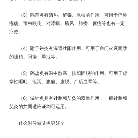
（3）隔蒜灸有清热、解毒、杀虫的作用。可用于疗肿
疮疡、毒虫咬伤、对哮喘、脐风、肺痨、瘰疠等也有一定
疗效。
（4）附子饼灸有温肾壮阳作用。可用于命门火衰而致
的遗精、阳痿、早泄等。
（5）隔盐灸有温中散寒、扶阳固脱的作用。可用于虚
寒性呕吐、泄泻、腹痛、虚脱、产后血晕等。
（6）温针灸具有针刺和艾灸的双重作用，一般针刺和
艾灸的共同适应证均可运用。
什么时候做艾灸更好？