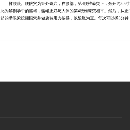
揉腰眼。腰眼穴为经外奇穴，在腰部，第4腰椎棘突下，旁开约3.5寸
此为解剖学中的髂嵴，髂嵴正好与人体的第4腰椎棘突相平。然后，从正
起的拳眼紧按腰眼穴并做旋转用力按揉，以酸胀为宜。每次可以揉5分钟