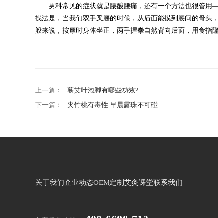
男科常见的症状就是腰酸腰痛，还有一个方法也很管用———
找法是，当我们双手叉腰的时候，从后面能摸到腰间的骨头，
般来说，按摩时身体坐正，两手握拳自然背向后面，用食指隆
上一篇：
蕲艾叶泡脚有哪些功效?
下一篇：
夹竹桃有毒性 早晨露珠不可碰
关于我们
企业动态
OEM定制
艾灸课堂
联系我们