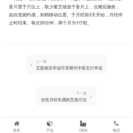
姜片置于穴位上，取少量艾绒放于姜片上，点燃后施灸，
如自觉烧灼感，则稍移动位置。于月经前3天开始，月经停
止时结束。每次20分钟，两个月为1疗程。
上一篇
五脏相关学说可否替代中医五行学说
下一篇
女性月经失调的艾灸疗法
首页
产品
OEM
电话