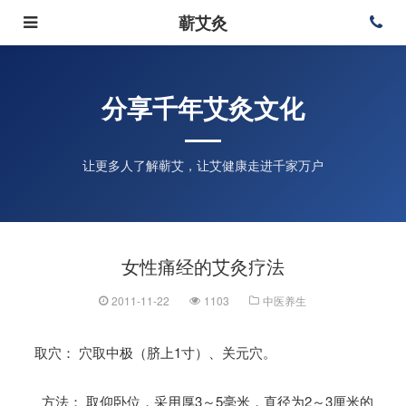
蕲艾灸
分享千年艾灸文化
让更多人了解蕲艾，让艾健康走进千家万户
女性痛经的艾灸疗法
2011-11-22
1103
中医养生
取穴： 穴取中极（脐上1寸）、关元穴。
方法： 取仰卧位，采用厚3～5毫米，直径为2～3厘米的