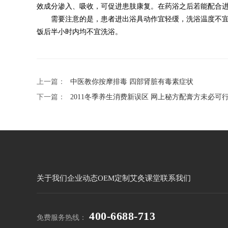
效成分渗入、吸收，可促进患肢康复。在药浴之后若能配合
需要注意的是，患者进出浴具动作宜轻缓，洗浴温度不宜太
饭后半小时内均不宜洗浴。
上一篇：
中医教你按摩排毒 四部肾脏有毒素症状
下一篇：
2011冬季养生消费新误区 网上秘方配膏方未必可
关于我们
企业动态
OEM定制
艾灸课堂
联系我们
400-6688-713
免费服务热线：