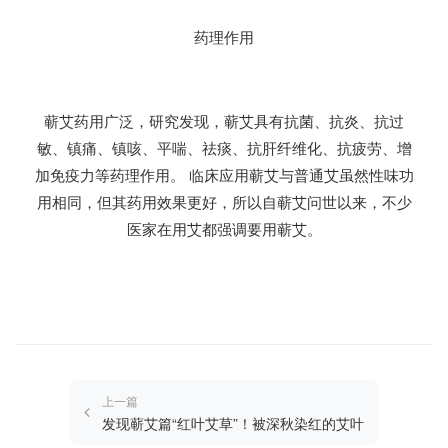
药理作用
蕲艾药用广泛，研究发现，蕲艾具有抗菌、抗炎、抗过
敏、镇痛、镇咳、平喘、祛痰、抗肝纤维化、抗疲劳、增
加免疫力等药理作用。 临床应用蕲艾与普通艾虽然性味功
用相同，但其药用效果更好，所以自蕲艾问世以来，不少
医家在用艾都强调要用蕲艾。
上一篇
发现蕲艾篇“红叶艾草”！被深秋染红的艾叶