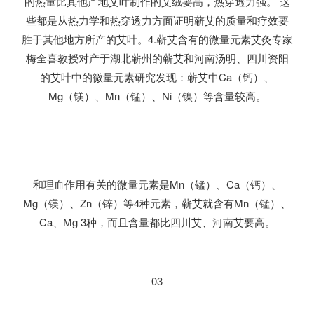
的热量比其他产地艾叶制作的艾绒要高，热穿透力强。 这
些都是从热力学和热穿透力方面证明蕲艾的质量和疗效要
胜于其他地方所产的艾叶。4.蕲艾含有的微量元素艾灸专家
梅全喜教授对产于湖北蕲州的蕲艾和河南汤明、四川资阳
的艾叶中的微量元素研究发现：蕲艾中Ca（钙）、
Mg（镁）、Mn（锰）、Ni（镍）等含量较高。
和理血作用有关的微量元素是Mn（锰）、Ca（钙）、
Mg（镁）、Zn（锌）等4种元素，蕲艾就含有Mn（锰）、
Ca、Mg 3种，而且含量都比四川艾、河南艾要高。
03