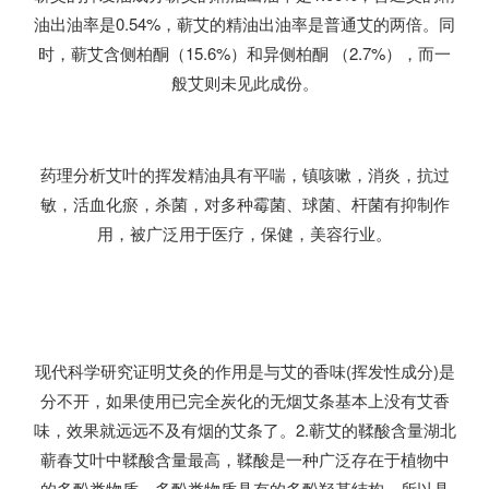
油出油率是0.54%，蕲艾的精油出油率是普通艾的两倍。同
时，蕲艾含侧柏酮（15.6%）和异侧柏酮 （2.7%），而一
般艾则未见此成份。
药理分析艾叶的挥发精油具有平喘，镇咳嗽，消炎，抗过
敏，活血化瘀，杀菌，对多种霉菌、球菌、杆菌有抑制作
用，被广泛用于医疗，保健，美容行业。
现代科学研究证明艾灸的作用是与艾的香味(挥发性成分)是
分不开，如果使用已完全炭化的无烟艾条基本上没有艾香
味，效果就远远不及有烟的艾条了。2.蕲艾的鞣酸含量湖北
蕲春艾叶中鞣酸含量最高，鞣酸是一种广泛存在于植物中
的多酚类物质，多酚类物质具有的多酚羟基结构，所以具