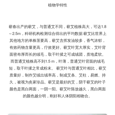
植物学特性
蕲春出产的蕲艾，与普通艾不同，蕲艾植株高大，可达1.8
～2.5m，科研机构检测综合得出的平均数据:蕲艾比世界上
其他地方的单株茎要高，蕲艾含挥发油较多，香气浓郁，
有效药物含量更高，疗效更好。蕲艾叶宽大厚实，艾叶背
面密布厚而长的绒毛，取干叶揉之可成绒团，质地柔软。
而普通艾植株高不到1.5 m，叶薄，普通艾叶背面的绒毛
短，取干叶揉之常成粉末。 蕲艾叶与普通艾叶相比，蕲艾
质量好，制作艾绒出绒率高，制成艾条、艾柱，易燃、持
久，被视为灸家珍品。蕲艾是最好的艾，阴干蕲艾的叶子
颜色是黑白两面，一阴一阳。蕲艾叶陈放越久，黑白两面
的颜色越分明，刚好和人体阴阳相吻合。