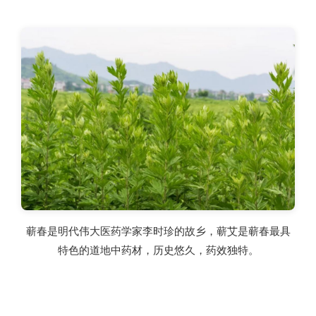
蕲春是明代伟大医药学家李时珍的故乡，蕲艾是蕲春最具
特色的道地中药材，历史悠久，药效独特。