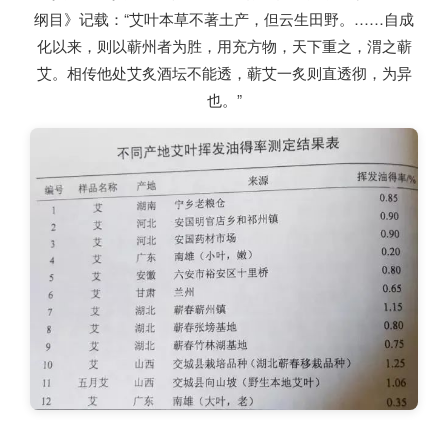
纲目》记载：“艾叶本草不著土产，但云生田野。……自成
化以来，则以蕲州者为胜，用充方物，天下重之，渭之蕲
艾。相传他处艾炙酒坛不能透，蕲艾一炙则直透彻，为异
也。”