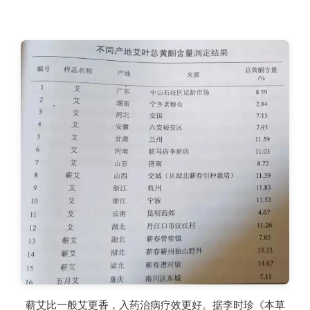
蕲艾比一般艾更香，入药治病疗效更好。据李时珍《本草