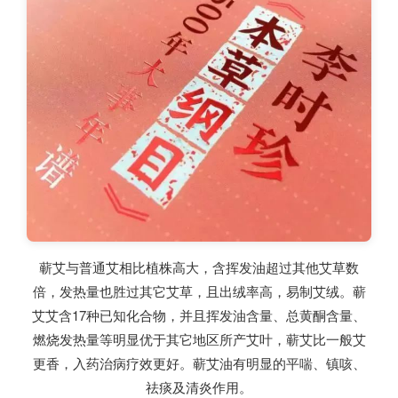
蕲艾与普通艾相比植株高大，含挥发油超过其他艾草数
倍，发热量也胜过其它艾草，且出绒率高，易制艾绒。蕲
艾艾含17种已知化合物，并且挥发油含量、总黄酮含量、
燃烧发热量等明显优于其它地区所产艾叶，蕲艾比一般艾
更香，入药治病疗效更好。蕲艾油有明显的平喘、镇咳、
祛痰及清炎作用。