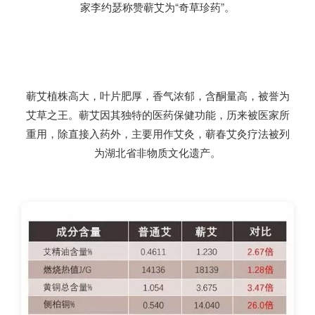
家李约瑟称赞蕲艾为“奇草珍药”。
蕲艾植株高大，叶片肥厚，香气浓郁，含酮量高，被誉为
艾草之王。蕲艾因其独特的医药保健功能，历来被医家所
重用，除直接入药外，主要用作艾灸，蕲春艾灸疗法被列
为湖北省非物质文化遗产。