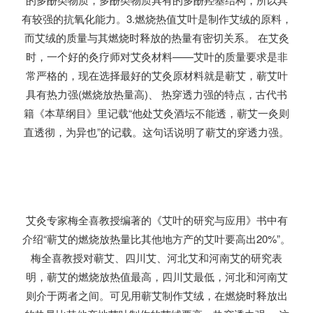
有较强的抗氧化能力。3.燃烧热值艾叶是制作艾绒的原料，
而艾绒的质量与其燃烧时释放的热量有密切关系。 在艾灸
时，一个好的灸疗师对艾灸材料——艾叶的质量要求是非
常严格的，现在选择最好的艾灸原材料就是蕲艾，蕲艾叶
具有热力强(燃烧放热量高)、 热穿透力强的特点，古代书
籍《本草纲目》里记载“他处艾灸酒坛不能透，蕲艾一灸则
直透彻，为异也”的记载。这句话说明了蕲艾的穿透力强。
艾灸专家梅全喜教授编著的《艾叶的研究与应用》书中有
介绍“蕲艾的燃烧放热量比其他地方产的艾叶要高出20%”。
梅全喜教授对蕲艾、四川艾、河北艾和河南艾的研究表
明，蕲艾的燃烧放热值最高，四川艾最低，河北和河南艾
则介于两者之间。可见用蕲艾制作艾绒，在燃烧时释放出